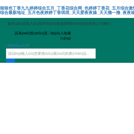
狠狠色丁香九九婷婷综合五月_丁香花综合网_色婷婷丁香花_五月综合激
综合最新地址_五月色夜婷婷丁香琪琪_天天爱夜夜操_天天擼一擼_夜夜橾
歡(huān)迎進入(rù)深圳市(shì)叁諾西努科(kē)技(jì)有限公司網站！
設為(wéi)首(shǒu)頁
|
加(jiā)入收藏
(cáng)
| 聯係我(wǒ)們