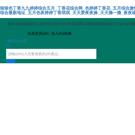
狠狠色丁香九九婷婷综合五月_丁香花综合网_色婷婷丁香花_五月综合激
综合最新地址_五月色夜婷婷丁香琪琪_天天爱夜夜操_天天擼一擼_夜夜橾
歡(huān)迎進(jìn)入深(shēn)圳(zhèn)市叁諾西(xī)努科技有限(xiàn)公(gōng)
設為首頁(yè)
|
加入(rù)收藏
| 聯(lián)係我
們