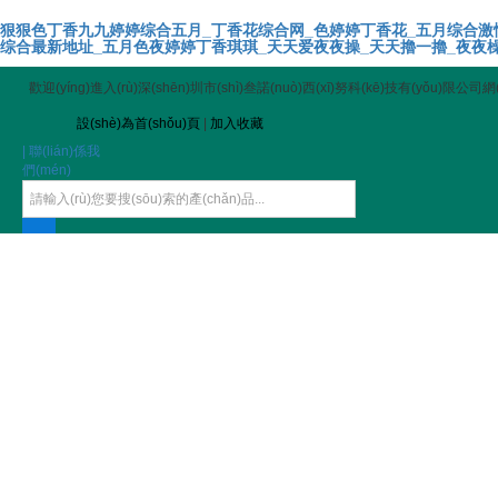
狠狠色丁香九九婷婷综合五月_丁香花综合网_色婷婷丁香花_五月综合激
综合最新地址_五月色夜婷婷丁香琪琪_天天爱夜夜操_天天擼一擼_夜夜橾
歡迎(yíng)進入(rù)深(shēn)圳市(shì)叁諾(nuò)西(xī)努科(kē)技有(yǒu)限公司網(
設(shè)為首(shǒu)頁
|
加入收藏
| 聯(lián)係我
們(mén)